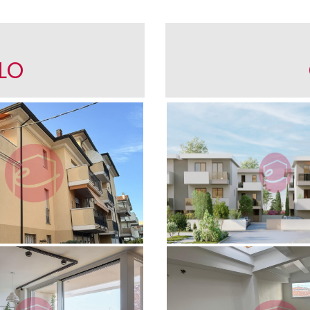
LO
- Attico
Calisese - Appart