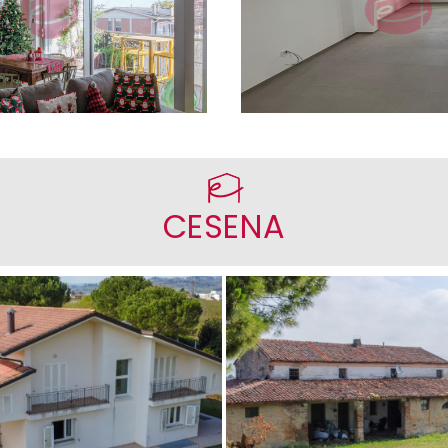
elo di Romagna - Attico
- Attico
CESENA