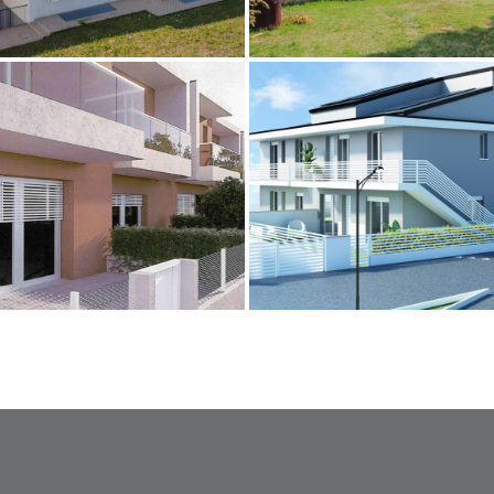
- Villa
- Rustico
bano - Casa a schiera
Martorano - Appar